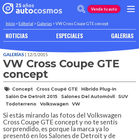
Vende tu auto
Inicio
>
Editorial
>
Galerias
>
VW Cross Coupe GTE concept
NOTICIAS
ESPECIALES
GALERIAS
GALERÍAS
| 12/1/2015
VW Cross Coupe GTE
concept
Concept
Cross Coupé GTE
Híbrido Plug-In
Salón De Detroit 2015
Salones Del Automóvil
SUV
Todoterreno
Volkswagen
VW
Si estás mirando las fotos del Volkswagen
Cross Coupe GTE concept y no te sentís
sorprendido, es porque la marca ya lo
presentó en los Salones de Detroit y de