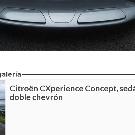
galería
Citroën CXperience Concept, sedá
doble chevrón