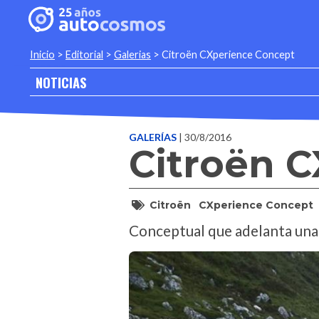
Inicio
>
Editorial
>
Galerias
>
Citroën CXperience Concept
NOTICIAS
GALERÍAS
| 30/8/2016
Citroën 
Citroën
CXperience Concept
Conceptual que adelanta una 