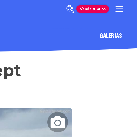
Vende tu auto
GALERIAS
ept